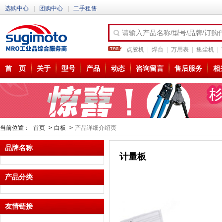
选购中心
|
团购中心
|
二手租售
请输入产品名称/型号/品牌/订购
点胶机
|
焊台
|
万用表
|
集尘机
|
首 页
关于
型号
产品
动态
咨询留言
售后服务
相
当前位置：
首页
>
白板
>
产品详细介绍页
品牌名称
计量板
产品分类
友情链接